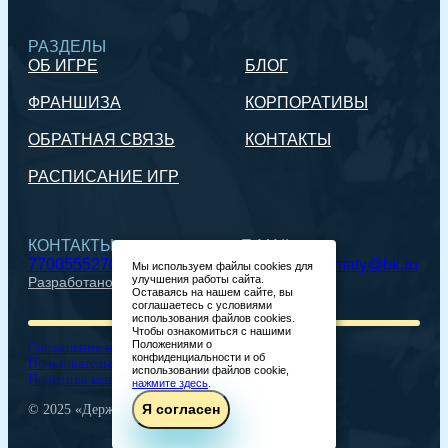
РАЗДЕЛЫ
ОБ ИГРЕ
БЛОГ
ФРАНШИЗА
КОРПОРАТИВЫ
ОБРАТНАЯ СВЯЗЬ
КОНТАКТЫ
РАСПИСАНИЕ ИГР
КОНТАКТЫ
E-MAIL
77005552705
mozgoboj_almaty@bk.ru
Мы используем файлы cookies для
улучшения работы сайта.
Разработано
Оставаясь на нашем сайте, вы
соглашаетесь с условиями
использования файлов cookies.
Чтобы ознакомиться с нашими
Положениями о
Соглашение на обработку персональных данных
конфиденциальности и об
Пользовательское соглашение
использовании файлов cookie,
Политика конфиденциальности
нажмите здесь
.
Я согласен
© 2025 «Держи пять». Все права защищены.